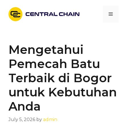
Skip
to
Menu
content
Mengetahui
Pemecah Batu
Terbaik di Bogor
untuk Kebutuhan
Anda
July 5, 2026
by
admin