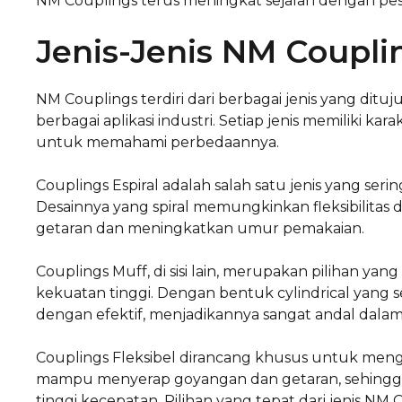
NM Couplings terus meningkat sejalan dengan pe
Jenis-Jenis NM Coupli
NM Couplings terdiri dari berbagai jenis yang dit
berbagai aplikasi industri. Setiap jenis memiliki ka
untuk memahami perbedaannya.
Couplings Espiral adalah salah satu jenis yang seri
Desainnya yang spiral memungkinkan fleksibilitas 
getaran dan meningkatkan umur pemakaian.
Couplings Muff, di sisi lain, merupakan pilihan ya
kekuatan tinggi. Dengan bentuk cylindrical yang 
dengan efektif, menjadikannya sangat andal dalam 
Couplings Fleksibel dirancang khusus untuk mengat
mampu menyerap goyangan dan getaran, sehingga
tinggi kecepatan. Pilihan yang tepat dari jenis NM