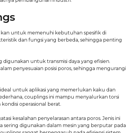
satnya pembangunan industri.
ngs
ujukan untuk memenuhi kebutuhan spesifik di
rakteristik dan fungsi yang berbeda, sehingga penting
ng digunakan untuk transmisi daya yang efisien.
dalam penyesuaian posisi poros, sehingga mengurangi
ng ideal untuk aplikasi yang memerlukan kaku dan
sederhana, couplings ini mampu menyalurkan torsi
kondisi operasional berat.
asi kesalahan penyelarasan antara poros. Jenis ini
 sering digunakan dalam mesin yang berputar pada
 Couplings sangat berpengaruh pada efisiensi sistem