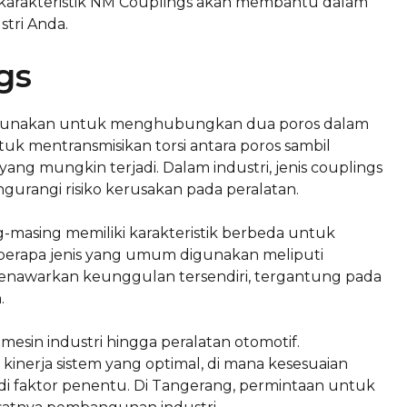
 karakteristik NM Couplings akan membantu dalam
tri Anda.
gs
igunakan untuk menghubungkan dua poros dalam
uk mentransmisikan torsi antara poros sambil
ng mungkin terjadi. Dalam industri, jenis couplings
ngurangi risiko kerusakan pada peralatan.
g-masing memiliki karakteristik berbeda untuk
eberapa jenis yang umum digunakan meliputi
is menawarkan keunggulan tersendiri, tergantung pada
.
esin industri hingga peralatan otomotif.
inerja sistem yang optimal, di mana kesesuaian
i faktor penentu. Di Tangerang, permintaan untuk