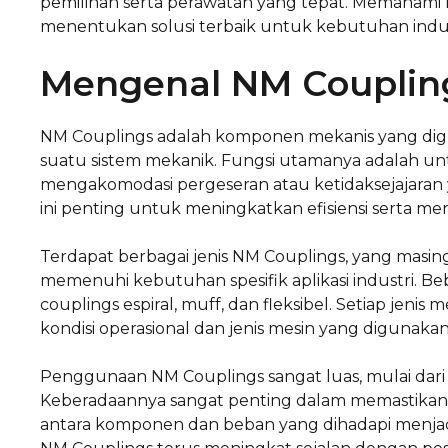
pemilihan serta perawatan yang tepat. Memahami
menentukan solusi terbaik untuk kebutuhan indus
Mengenal NM Couplin
NM Couplings adalah komponen mekanis yang d
suatu sistem mekanik. Fungsi utamanya adalah unt
mengakomodasi pergeseran atau ketidaksejajaran ya
ini penting untuk meningkatkan efisiensi serta me
Terdapat berbagai jenis NM Couplings, yang masin
memenuhi kebutuhan spesifik aplikasi industri. B
couplings espiral, muff, dan fleksibel. Setiap jen
kondisi operasional dan jenis mesin yang digunakan
Penggunaan NM Couplings sangat luas, mulai dari m
Keberadaannya sangat penting dalam memastikan k
antara komponen dan beban yang dihadapi menjad