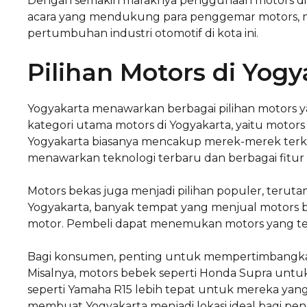
Dengan semakin maraknya penggunaan motors di Yo
acara yang mendukung para penggemar motors, me
pertumbuhan industri otomotif di kota ini.
Pilihan Motors di Yog
Yogyakarta menawarkan berbagai pilihan motors ya
kategori utama motors di Yogyakarta, yaitu motors
Yogyakarta biasanya mencakup merek-merek terk
menawarkan teknologi terbaru dan berbagai fitur 
Motors bekas juga menjadi pilihan populer, teru
Yogyakarta, banyak tempat yang menjual motors be
motor. Pembeli dapat menemukan motors yang ter
Bagi konsumen, penting untuk mempertimbangkan
Misalnya, motors bebek seperti Honda Supra untuk
seperti Yamaha R15 lebih tepat untuk mereka yang 
membuat Yogyakarta menjadi lokasi ideal bagi penc