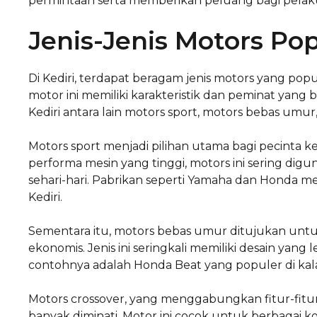
permintaan serta memberikan peluang bagi pelaku u
Jenis-Jenis Motors Pop
Di Kediri, terdapat beragam jenis motors yang popu
motor ini memiliki karakteristik dan peminat yang
Kediri antara lain motors sport, motors bebas umur
Motors sport menjadi pilihan utama bagi pecinta 
performa mesin yang tinggi, motors ini sering di
sehari-hari. Pabrikan seperti Yamaha dan Honda m
Kediri.
Sementara itu, motors bebas umur ditujukan unt
ekonomis. Jenis ini seringkali memiliki desain yan
contohnya adalah Honda Beat yang populer di kala
Motors crossover, yang menggabungkan fitur-fitur 
banyak diminati. Motor ini cocok untuk berbagai kon