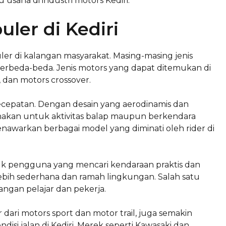
saha di industri motors Kediri.
uler di Kediri
ler di kalangan masyarakat. Masing-masing jenis
 berbeda-beda. Jenis motors yang dapat ditemukan di
, dan motors crossover.
kecepatan. Dengan desain yang aerodinamis dan
gunakan untuk aktivitas balap maupun berkendara
enawarkan berbagai model yang diminati oleh rider di
uk pengguna yang mencari kendaraan praktis dan
g lebih sederhana dan ramah lingkungan. Salah satu
ngan pelajar dan pekerja.
dari motors sport dan motor trail, juga semakin
disi jalan di Kediri. Merek seperti Kawasaki dan