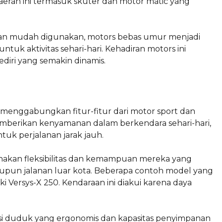
aerah ini termasuk skuter dan motor matic yang
 dan mudah digunakan, motors bebas umur menjadi
tuk aktivitas sehari-hari. Kehadiran motors ini
diri yang semakin dinamis.
menggabungkan fitur-fitur dari motor sport dan
memberikan kenyamanan dalam berkendara sehari-hari,
uk perjalanan jarak jauh.
renakan fleksibilitas dan kemampuan mereka yang
upun jalanan luar kota. Beberapa contoh model yang
 Versys-X 250. Kendaraan ini diakui karena daya
sisi duduk yang ergonomis dan kapasitas penyimpanan