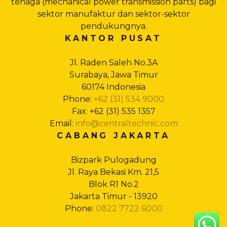
tenaga (mechanical power transmission parts) bagi
sektor manufaktur dan sektor-sektor
pendukungnya.
KANTOR PUSAT
Jl. Raden Saleh No.3A
Surabaya, Jawa Timur
60174 Indonesia
Phone:
+62 (31) 534 9000
Fax: +62 (31) 535 1357
Email:
info@centraltechnic.com
CABANG JAKARTA
Bizpark Pulogadung
Jl. Raya Bekasi Km. 21,5
Blok R1 No.2
Jakarta Timur - 13920
Phone:
0822 7722 6000