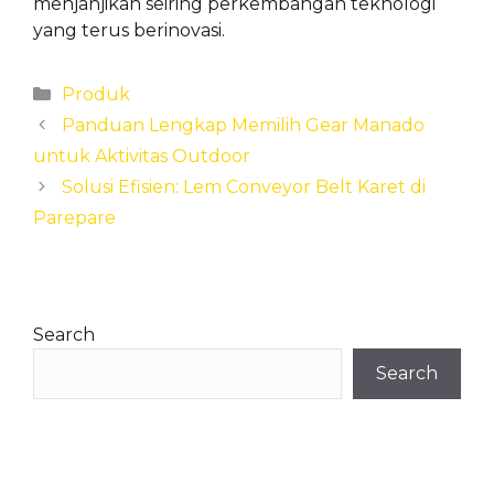
menjanjikan seiring perkembangan teknologi
yang terus berinovasi.
Categories
Produk
Panduan Lengkap Memilih Gear Manado
untuk Aktivitas Outdoor
Solusi Efisien: Lem Conveyor Belt Karet di
Parepare
Search
Search