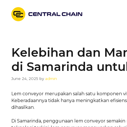
Skip
to
content
Kelebihan dan Ma
di Samarinda untuk
June 24, 2025
by
admin
Lem conveyor merupakan salah satu komponen vita
Keberadaannya tidak hanya meningkatkan efisiens
dihasilkan.
Di Samarinda, penggunaan lem conveyor semakin m