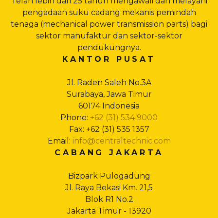
Telah lebih dari 25 tahun mengawali dan melayani
pengadaan suku cadang mekanis pemindah
tenaga (mechanical power transmission parts) bagi
sektor manufaktur dan sektor-sektor
pendukungnya.
KANTOR PUSAT
Jl. Raden Saleh No.3A
Surabaya, Jawa Timur
60174 Indonesia
Phone:
+62 (31) 534 9000
Fax: +62 (31) 535 1357
Email:
info@centraltechnic.com
CABANG JAKARTA
Bizpark Pulogadung
Jl. Raya Bekasi Km. 21,5
Blok R1 No.2
Jakarta Timur - 13920