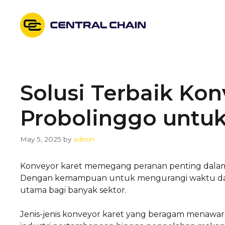
Skip
to
content
Solusi Terbaik Kon
Probolinggo untuk
May 5, 2025
by
admin
Konveyor karet memegang peranan penting dalam ef
Dengan kemampuan untuk mengurangi waktu dan bi
utama bagi banyak sektor.
Jenis-jenis konveyor karet yang beragam menawarkan