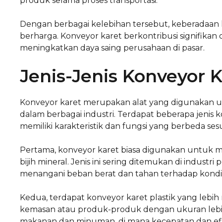
produk selama proses transportasi.
Dengan berbagai kelebihan tersebut, keberadaan 
berharga. Konveyor karet berkontribusi signifikan d
meningkatkan daya saing perusahaan di pasar.
Jenis-Jenis Konveyor 
Konveyor karet merupakan alat yang digunakan u
dalam berbagai industri. Terdapat beberapa jeni
memiliki karakteristik dan fungsi yang berbeda se
Pertama, konveyor karet biasa digunakan untuk me
bijih mineral. Jenis ini sering ditemukan di indus
menangani beban berat dan tahan terhadap kondi
Kedua, terdapat konveyor karet plastik yang lebi
kemasan atau produk-produk dengan ukuran lebih kec
makanan dan minuman, di mana kecepatan dan efis