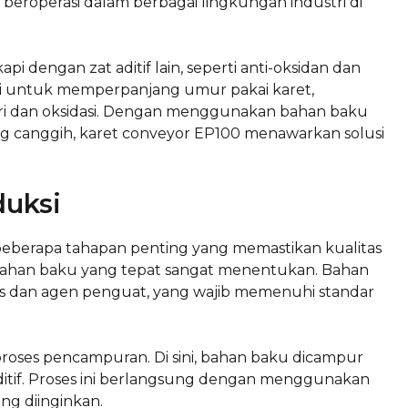
beroperasi dalam berbagai lingkungan industri di
pi dengan zat aditif lain, seperti anti-oksidan dan
ngsi untuk memperpanjang umur pakai karet,
ri dan oksidasi. Dengan menggunakan bahan baku
ang canggih, karet conveyor EP100 menawarkan solusi
duksi
i beberapa tahapan penting yang memastikan kualitas
 bahan baku yang tepat sangat menentukan. Bahan
is dan agen penguat, yang wajib memenuhi standar
 proses pencampuran. Di sini, bahan baku dicampur
ditif. Proses ini berlangsung dengan menggunakan
ng diinginkan.