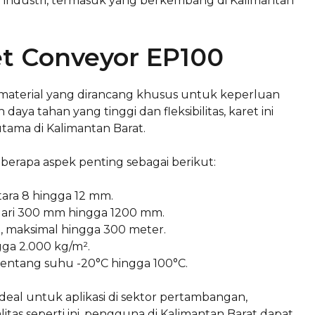
or industri, termasuk yang berkembang di Kalimantan
ret Conveyor EP100
 material yang dirancang khusus untuk keperluan
aya tahan yang tinggi dan fleksibilitas, karet ini
utama di Kalimantan Barat.
eberapa aspek penting sebagai berikut:
ara 8 hingga 12 mm.
 dari 300 mm hingga 1200 mm.
, maksimal hingga 300 meter.
ga 2.000 kg/m².
rentang suhu -20°C hingga 100°C.
ideal untuk aplikasi di sektor pertambangan,
litas seperti ini, pengguna di Kalimantan Barat dapat