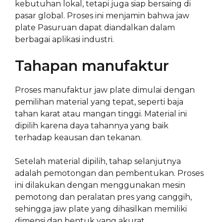
kebutuhan lokal, tetapi juga siap bersaing di
pasar global. Proses ini menjamin bahwa jaw
plate Pasuruan dapat diandalkan dalam
berbagai aplikasi industri.
Tahapan manufaktur
Proses manufaktur jaw plate dimulai dengan
pemilihan material yang tepat, seperti baja
tahan karat atau mangan tinggi. Material ini
dipilih karena daya tahannya yang baik
terhadap keausan dan tekanan.
Setelah material dipilih, tahap selanjutnya
adalah pemotongan dan pembentukan. Proses
ini dilakukan dengan menggunakan mesin
pemotong dan peralatan pres yang canggih,
sehingga jaw plate yang dihasilkan memiliki
dimensi dan bentuk yang akurat.