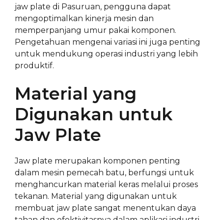
jaw plate di Pasuruan, pengguna dapat
mengoptimalkan kinerja mesin dan
memperpanjang umur pakai komponen.
Pengetahuan mengenai variasi ini juga penting
untuk mendukung operasi industri yang lebih
produktif.
Material yang
Digunakan untuk
Jaw Plate
Jaw plate merupakan komponen penting
dalam mesin pemecah batu, berfungsi untuk
menghancurkan material keras melalui proses
tekanan. Material yang digunakan untuk
membuat jaw plate sangat menentukan daya
tahan dan efektivitasnya dalam aplikasi industri.