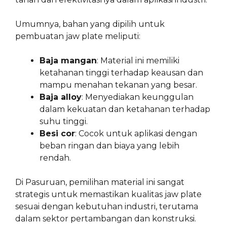
Umumnya, bahan yang dipilih untuk
pembuatan jaw plate meliputi:
Baja mangan
: Material ini memiliki
ketahanan tinggi terhadap keausan dan
mampu menahan tekanan yang besar.
Baja alloy
: Menyediakan keunggulan
dalam kekuatan dan ketahanan terhadap
suhu tinggi.
Besi cor
: Cocok untuk aplikasi dengan
beban ringan dan biaya yang lebih
rendah.
Di Pasuruan, pemilihan material ini sangat
strategis untuk memastikan kualitas jaw plate
sesuai dengan kebutuhan industri, terutama
dalam sektor pertambangan dan konstruksi.