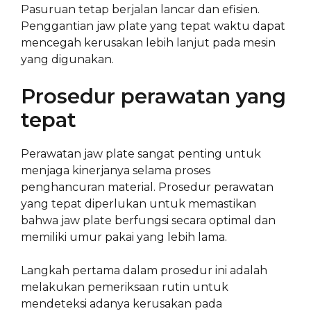
Pasuruan tetap berjalan lancar dan efisien.
Penggantian jaw plate yang tepat waktu dapat
mencegah kerusakan lebih lanjut pada mesin
yang digunakan.
Prosedur perawatan yang
tepat
Perawatan jaw plate sangat penting untuk
menjaga kinerjanya selama proses
penghancuran material. Prosedur perawatan
yang tepat diperlukan untuk memastikan
bahwa jaw plate berfungsi secara optimal dan
memiliki umur pakai yang lebih lama.
Langkah pertama dalam prosedur ini adalah
melakukan pemeriksaan rutin untuk
mendeteksi adanya kerusakan pada