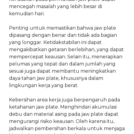
mencegah masalah yang lebih besar di
kemudian hari.
Penting untuk memastikan bahwa jaw plate
dipasang dengan benar dan tidak ada bagian
yang longgar. Ketidakstabilan ini dapat
mengakibatkan getaran berlebihan, yang dapat
mempercepat keausan. Selain itu, menerapkan
pelumas yang tepat dan dalam jumlah yang
sesuai juga dapat membantu meningkatkan
daya tahan jaw plate, khususnya dalam
lingkungan kerja yang berat.
Kebersihan area kerja juga berpengaruh pada
ketahanan jaw plate. Menghindari akumulasi
debu dan material asing pada jaw plate dapat
mengurangi risiko keausan. Oleh karena itu,
jadwalkan pembersihan berkala untuk menjaga