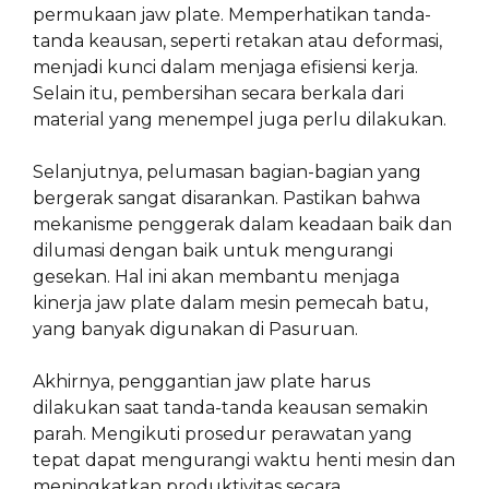
permukaan jaw plate. Memperhatikan tanda-
tanda keausan, seperti retakan atau deformasi,
menjadi kunci dalam menjaga efisiensi kerja.
Selain itu, pembersihan secara berkala dari
material yang menempel juga perlu dilakukan.
Selanjutnya, pelumasan bagian-bagian yang
bergerak sangat disarankan. Pastikan bahwa
mekanisme penggerak dalam keadaan baik dan
dilumasi dengan baik untuk mengurangi
gesekan. Hal ini akan membantu menjaga
kinerja jaw plate dalam mesin pemecah batu,
yang banyak digunakan di Pasuruan.
Akhirnya, penggantian jaw plate harus
dilakukan saat tanda-tanda keausan semakin
parah. Mengikuti prosedur perawatan yang
tepat dapat mengurangi waktu henti mesin dan
meningkatkan produktivitas secara