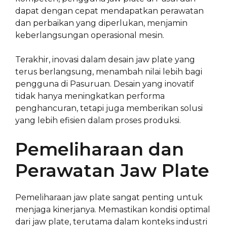
dapat dengan cepat mendapatkan perawatan
dan perbaikan yang diperlukan, menjamin
keberlangsungan operasional mesin.
Terakhir, inovasi dalam desain jaw plate yang
terus berlangsung, menambah nilai lebih bagi
pengguna di Pasuruan. Desain yang inovatif
tidak hanya meningkatkan performa
penghancuran, tetapi juga memberikan solusi
yang lebih efisien dalam proses produksi.
Pemeliharaan dan
Perawatan Jaw Plate
Pemeliharaan jaw plate sangat penting untuk
menjaga kinerjanya. Memastikan kondisi optimal
dari jaw plate, terutama dalam konteks industri