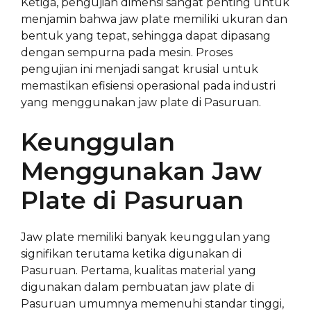
Ketiga, pengujian dimensi sangat penting untuk
menjamin bahwa jaw plate memiliki ukuran dan
bentuk yang tepat, sehingga dapat dipasang
dengan sempurna pada mesin. Proses
pengujian ini menjadi sangat krusial untuk
memastikan efisiensi operasional pada industri
yang menggunakan jaw plate di Pasuruan.
Keunggulan
Menggunakan Jaw
Plate di Pasuruan
Jaw plate memiliki banyak keunggulan yang
signifikan terutama ketika digunakan di
Pasuruan. Pertama, kualitas material yang
digunakan dalam pembuatan jaw plate di
Pasuruan umumnya memenuhi standar tinggi,