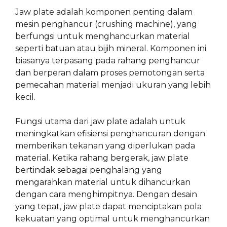
Jaw plate adalah komponen penting dalam
mesin penghancur (crushing machine), yang
berfungsi untuk menghancurkan material
seperti batuan atau bijih mineral. Komponen ini
biasanya terpasang pada rahang penghancur
dan berperan dalam proses pemotongan serta
pemecahan material menjadi ukuran yang lebih
kecil.
Fungsi utama dari jaw plate adalah untuk
meningkatkan efisiensi penghancuran dengan
memberikan tekanan yang diperlukan pada
material. Ketika rahang bergerak, jaw plate
bertindak sebagai penghalang yang
mengarahkan material untuk dihancurkan
dengan cara menghimpitnya. Dengan desain
yang tepat, jaw plate dapat menciptakan pola
kekuatan yang optimal untuk menghancurkan