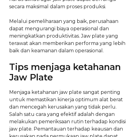
secara maksimal dalam proses produksi.
Melalui pemeliharaan yang baik, perusahaan
dapat mengurangi biaya operasional dan
meningkatkan produktivitas. Jaw plate yang
terawat akan memberikan performa yang lebih
baik dan keamanan dalam operasional.
Tips menjaga ketahanan
Jaw Plate
Menjaga ketahanan jaw plate sangat penting
untuk memastikan kinerja optimum alat berat
dan mencegah kerusakan yang tidak perlu.
Salah satu cara yang efektif adalah dengan
melakukan pemeriksaan rutin terhadap kondisi
jaw plate. Pemantauan terhadap keausan dan
kerusakan pada permukaan jaw plate dapat