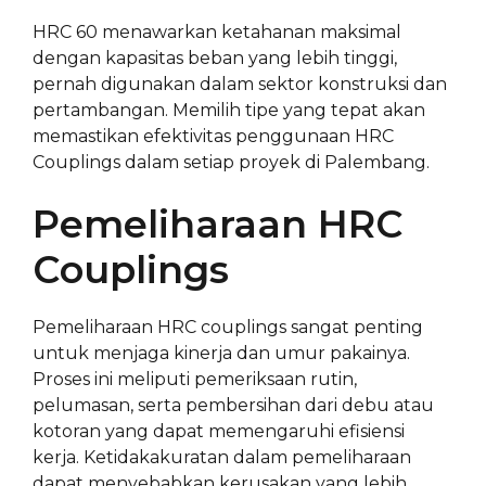
HRC 60 menawarkan ketahanan maksimal
dengan kapasitas beban yang lebih tinggi,
pernah digunakan dalam sektor konstruksi dan
pertambangan. Memilih tipe yang tepat akan
memastikan efektivitas penggunaan HRC
Couplings dalam setiap proyek di Palembang.
Pemeliharaan HRC
Couplings
Pemeliharaan HRC couplings sangat penting
untuk menjaga kinerja dan umur pakainya.
Proses ini meliputi pemeriksaan rutin,
pelumasan, serta pembersihan dari debu atau
kotoran yang dapat memengaruhi efisiensi
kerja. Ketidakakuratan dalam pemeliharaan
dapat menyebabkan kerusakan yang lebih