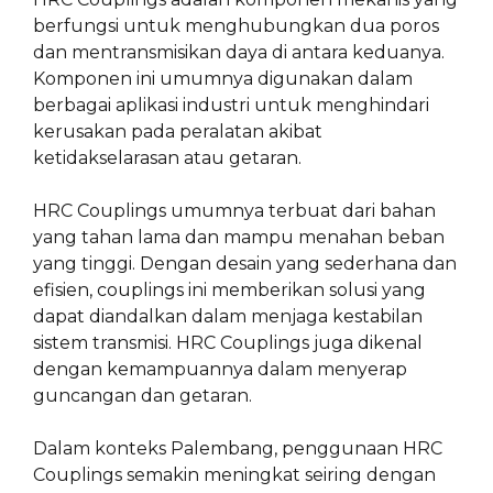
berfungsi untuk menghubungkan dua poros
dan mentransmisikan daya di antara keduanya.
Komponen ini umumnya digunakan dalam
berbagai aplikasi industri untuk menghindari
kerusakan pada peralatan akibat
ketidakselarasan atau getaran.
HRC Couplings umumnya terbuat dari bahan
yang tahan lama dan mampu menahan beban
yang tinggi. Dengan desain yang sederhana dan
efisien, couplings ini memberikan solusi yang
dapat diandalkan dalam menjaga kestabilan
sistem transmisi. HRC Couplings juga dikenal
dengan kemampuannya dalam menyerap
guncangan dan getaran.
Dalam konteks Palembang, penggunaan HRC
Couplings semakin meningkat seiring dengan