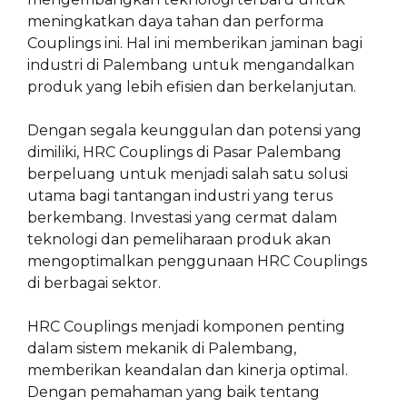
meningkatkan daya tahan dan performa
Couplings ini. Hal ini memberikan jaminan bagi
industri di Palembang untuk mengandalkan
produk yang lebih efisien dan berkelanjutan.
Dengan segala keunggulan dan potensi yang
dimiliki, HRC Couplings di Pasar Palembang
berpeluang untuk menjadi salah satu solusi
utama bagi tantangan industri yang terus
berkembang. Investasi yang cermat dalam
teknologi dan pemeliharaan produk akan
mengoptimalkan penggunaan HRC Couplings
di berbagai sektor.
HRC Couplings menjadi komponen penting
dalam sistem mekanik di Palembang,
memberikan keandalan dan kinerja optimal.
Dengan pemahaman yang baik tentang