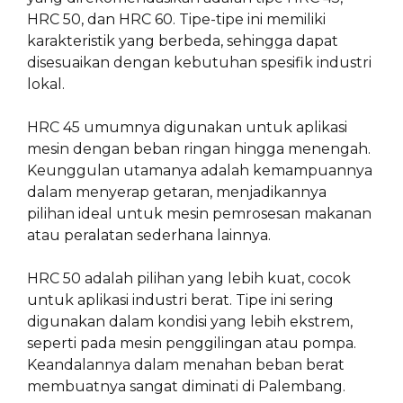
HRC 50, dan HRC 60. Tipe-tipe ini memiliki
karakteristik yang berbeda, sehingga dapat
disesuaikan dengan kebutuhan spesifik industri
lokal.
HRC 45 umumnya digunakan untuk aplikasi
mesin dengan beban ringan hingga menengah.
Keunggulan utamanya adalah kemampuannya
dalam menyerap getaran, menjadikannya
pilihan ideal untuk mesin pemrosesan makanan
atau peralatan sederhana lainnya.
HRC 50 adalah pilihan yang lebih kuat, cocok
untuk aplikasi industri berat. Tipe ini sering
digunakan dalam kondisi yang lebih ekstrem,
seperti pada mesin penggilingan atau pompa.
Keandalannya dalam menahan beban berat
membuatnya sangat diminati di Palembang.