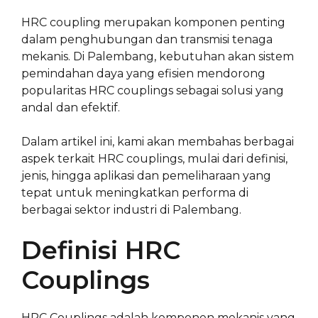
HRC coupling merupakan komponen penting
dalam penghubungan dan transmisi tenaga
mekanis. Di Palembang, kebutuhan akan sistem
pemindahan daya yang efisien mendorong
popularitas HRC couplings sebagai solusi yang
andal dan efektif.
Dalam artikel ini, kami akan membahas berbagai
aspek terkait HRC couplings, mulai dari definisi,
jenis, hingga aplikasi dan pemeliharaan yang
tepat untuk meningkatkan performa di
berbagai sektor industri di Palembang.
Definisi HRC
Couplings
HRC Couplings adalah komponen mekanis yang