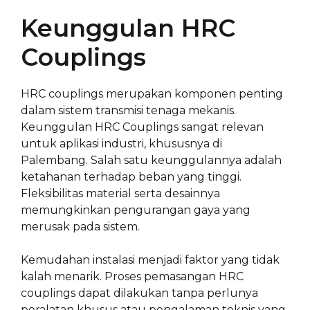
Keunggulan HRC
Couplings
HRC couplings merupakan komponen penting
dalam sistem transmisi tenaga mekanis.
Keunggulan HRC Couplings sangat relevan
untuk aplikasi industri, khususnya di
Palembang. Salah satu keunggulannya adalah
ketahanan terhadap beban yang tinggi.
Fleksibilitas material serta desainnya
memungkinkan pengurangan gaya yang
merusak pada sistem.
Kemudahan instalasi menjadi faktor yang tidak
kalah menarik. Proses pemasangan HRC
couplings dapat dilakukan tanpa perlunya
peralatan khusus atau pengalaman teknis yang