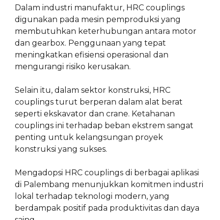
Dalam industri manufaktur, HRC couplings
digunakan pada mesin pemproduksi yang
membutuhkan keterhubungan antara motor
dan gearbox. Penggunaan yang tepat
meningkatkan efisiensi operasional dan
mengurangi risiko kerusakan.
Selain itu, dalam sektor konstruksi, HRC
couplings turut berperan dalam alat berat
seperti ekskavator dan crane. Ketahanan
couplings ini terhadap beban ekstrem sangat
penting untuk kelangsungan proyek
konstruksi yang sukses.
Mengadopsi HRC couplings di berbagai aplikasi
di Palembang menunjukkan komitmen industri
lokal terhadap teknologi modern, yang
berdampak positif pada produktivitas dan daya
saing.