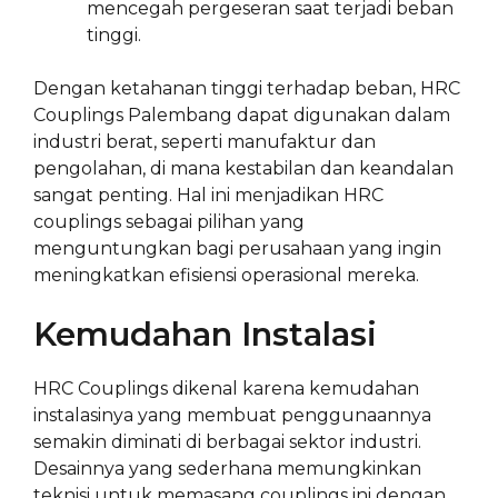
mencegah pergeseran saat terjadi beban
tinggi.
Dengan ketahanan tinggi terhadap beban, HRC
Couplings Palembang dapat digunakan dalam
industri berat, seperti manufaktur dan
pengolahan, di mana kestabilan dan keandalan
sangat penting. Hal ini menjadikan HRC
couplings sebagai pilihan yang
menguntungkan bagi perusahaan yang ingin
meningkatkan efisiensi operasional mereka.
Kemudahan Instalasi
HRC Couplings dikenal karena kemudahan
instalasinya yang membuat penggunaannya
semakin diminati di berbagai sektor industri.
Desainnya yang sederhana memungkinkan
teknisi untuk memasang couplings ini dengan