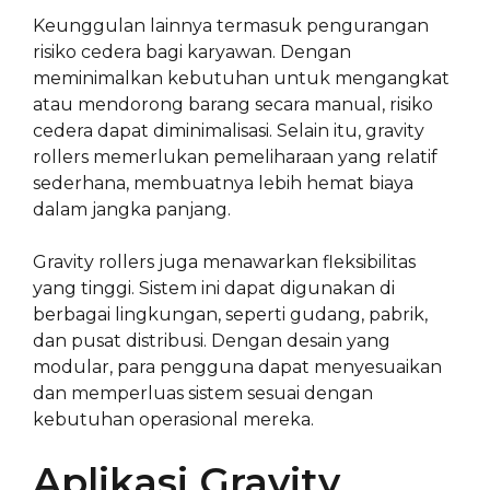
Keunggulan lainnya termasuk pengurangan
risiko cedera bagi karyawan. Dengan
meminimalkan kebutuhan untuk mengangkat
atau mendorong barang secara manual, risiko
cedera dapat diminimalisasi. Selain itu, gravity
rollers memerlukan pemeliharaan yang relatif
sederhana, membuatnya lebih hemat biaya
dalam jangka panjang.
Gravity rollers juga menawarkan fleksibilitas
yang tinggi. Sistem ini dapat digunakan di
berbagai lingkungan, seperti gudang, pabrik,
dan pusat distribusi. Dengan desain yang
modular, para pengguna dapat menyesuaikan
dan memperluas sistem sesuai dengan
kebutuhan operasional mereka.
Aplikasi Gravity