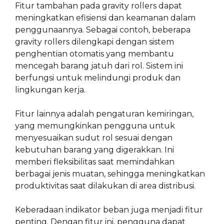
Fitur tambahan pada gravity rollers dapat
meningkatkan efisiensi dan keamanan dalam
penggunaannya. Sebagai contoh, beberapa
gravity rollers dilengkapi dengan sistem
penghentian otomatis yang membantu
mencegah barang jatuh dari rol. Sistem ini
berfungsi untuk melindungi produk dan
lingkungan kerja.
Fitur lainnya adalah pengaturan kemiringan,
yang memungkinkan pengguna untuk
menyesuaikan sudut rol sesuai dengan
kebutuhan barang yang digerakkan. Ini
memberi fleksibilitas saat memindahkan
berbagai jenis muatan, sehingga meningkatkan
produktivitas saat dilakukan di area distribusi.
Keberadaan indikator beban juga menjadi fitur
penting. Dengan fitur ini, pengguna dapat