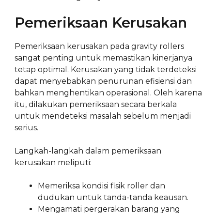
Pemeriksaan Kerusakan
Pemeriksaan kerusakan pada gravity rollers
sangat penting untuk memastikan kinerjanya
tetap optimal. Kerusakan yang tidak terdeteksi
dapat menyebabkan penurunan efisiensi dan
bahkan menghentikan operasional. Oleh karena
itu, dilakukan pemeriksaan secara berkala
untuk mendeteksi masalah sebelum menjadi
serius.
Langkah-langkah dalam pemeriksaan
kerusakan meliputi:
Memeriksa kondisi fisik roller dan
dudukan untuk tanda-tanda keausan.
Mengamati pergerakan barang yang