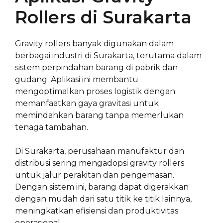
Rollers di Surakarta
Gravity rollers banyak digunakan dalam
berbagai industri di Surakarta, terutama dalam
sistem perpindahan barang di pabrik dan
gudang. Aplikasi ini membantu
mengoptimalkan proses logistik dengan
memanfaatkan gaya gravitasi untuk
memindahkan barang tanpa memerlukan
tenaga tambahan.
Di Surakarta, perusahaan manufaktur dan
distribusi sering mengadopsi gravity rollers
untuk jalur perakitan dan pengemasan.
Dengan sistem ini, barang dapat digerakkan
dengan mudah dari satu titik ke titik lainnya,
meningkatkan efisiensi dan produktivitas
operasional.