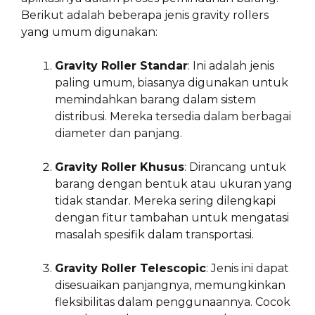
Berikut adalah beberapa jenis gravity rollers
yang umum digunakan:
Gravity Roller Standar
: Ini adalah jenis
paling umum, biasanya digunakan untuk
memindahkan barang dalam sistem
distribusi. Mereka tersedia dalam berbagai
diameter dan panjang.
Gravity Roller Khusus
: Dirancang untuk
barang dengan bentuk atau ukuran yang
tidak standar. Mereka sering dilengkapi
dengan fitur tambahan untuk mengatasi
masalah spesifik dalam transportasi.
Gravity Roller Telescopic
: Jenis ini dapat
disesuaikan panjangnya, memungkinkan
fleksibilitas dalam penggunaannya. Cocok