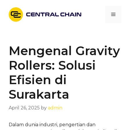
Skip
to
Menu
content
Mengenal Gravity
Rollers: Solusi
Efisien di
Surakarta
April 26, 2025
by
admin
Dalam dunia industri, pengertian dan