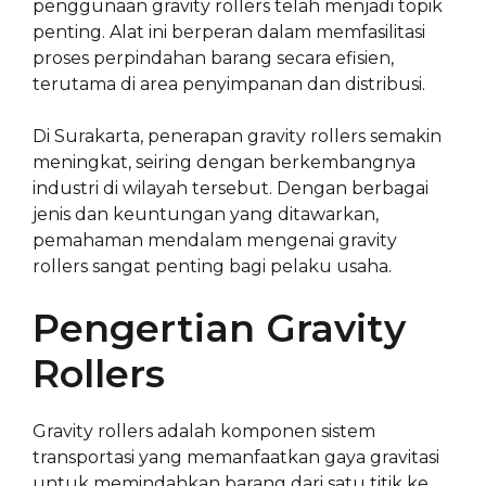
penggunaan gravity rollers telah menjadi topik
penting. Alat ini berperan dalam memfasilitasi
proses perpindahan barang secara efisien,
terutama di area penyimpanan dan distribusi.
Di Surakarta, penerapan gravity rollers semakin
meningkat, seiring dengan berkembangnya
industri di wilayah tersebut. Dengan berbagai
jenis dan keuntungan yang ditawarkan,
pemahaman mendalam mengenai gravity
rollers sangat penting bagi pelaku usaha.
Pengertian Gravity
Rollers
Gravity rollers adalah komponen sistem
transportasi yang memanfaatkan gaya gravitasi
untuk memindahkan barang dari satu titik ke