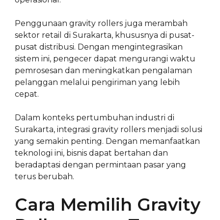
Penggunaan gravity rollers juga merambah
sektor retail di Surakarta, khususnya di pusat-
pusat distribusi. Dengan mengintegrasikan
sistem ini, pengecer dapat mengurangi waktu
pemrosesan dan meningkatkan pengalaman
pelanggan melalui pengiriman yang lebih
cepat.
Dalam konteks pertumbuhan industri di
Surakarta, integrasi gravity rollers menjadi solusi
yang semakin penting. Dengan memanfaatkan
teknologi ini, bisnis dapat bertahan dan
beradaptasi dengan permintaan pasar yang
terus berubah.
Cara Memilih Gravity