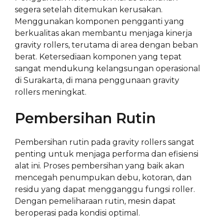
segera setelah ditemukan kerusakan.
Menggunakan komponen pengganti yang
berkualitas akan membantu menjaga kinerja
gravity rollers, terutama di area dengan beban
berat. Ketersediaan komponen yang tepat
sangat mendukung kelangsungan operasional
di Surakarta, di mana penggunaan gravity
rollers meningkat.
Pembersihan Rutin
Pembersihan rutin pada gravity rollers sangat
penting untuk menjaga performa dan efisiensi
alat ini. Proses pembersihan yang baik akan
mencegah penumpukan debu, kotoran, dan
residu yang dapat mengganggu fungsi roller.
Dengan pemeliharaan rutin, mesin dapat
beroperasi pada kondisi optimal.