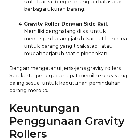
untuk area dengan ruang terbatas atau
berbagai ukuran barang.
Gravity Roller Dengan Side Rail
:
Memiliki penghalang di sisi untuk
mencegah barang jatuh. Sangat berguna
untuk barang yang tidak stabil atau
mudah terjatuh saat dipindahkan.
Dengan mengetahui jenis-jenis gravity rollers
Surakarta, pengguna dapat memilih solusi yang
paling sesuai untuk kebutuhan pemindahan
barang mereka.
Keuntungan
Penggunaan Gravity
Rollers