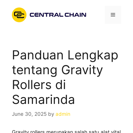
Skip
to
Menu
content
Panduan Lengkap
tentang Gravity
Rollers di
Samarinda
June 30, 2025
by
admin
Gravity rollers merupakan salah satu alat vital