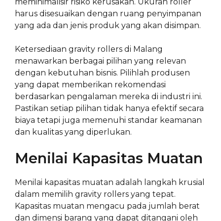
meminimalisir risiko kerusakan. Ukuran roller
harus disesuaikan dengan ruang penyimpanan
yang ada dan jenis produk yang akan disimpan.
Ketersediaan gravity rollers di Malang
menawarkan berbagai pilihan yang relevan
dengan kebutuhan bisnis. Pilihlah produsen
yang dapat memberikan rekomendasi
berdasarkan pengalaman mereka di industri ini.
Pastikan setiap pilihan tidak hanya efektif secara
biaya tetapi juga memenuhi standar keamanan
dan kualitas yang diperlukan.
Menilai Kapasitas Muatan
Menilai kapasitas muatan adalah langkah krusial
dalam memilih gravity rollers yang tepat.
Kapasitas muatan mengacu pada jumlah berat
dan dimensi barang yang dapat ditangani oleh