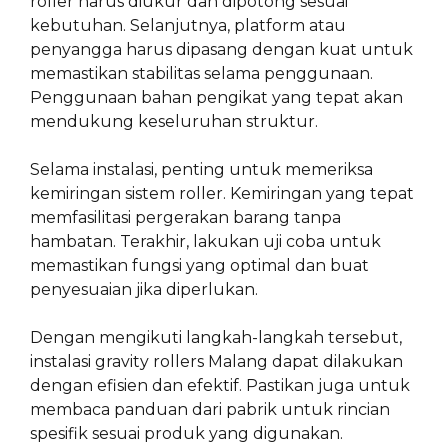
roller harus diukur dan dipotong sesuai
kebutuhan. Selanjutnya, platform atau
penyangga harus dipasang dengan kuat untuk
memastikan stabilitas selama penggunaan.
Penggunaan bahan pengikat yang tepat akan
mendukung keseluruhan struktur.
Selama instalasi, penting untuk memeriksa
kemiringan sistem roller. Kemiringan yang tepat
memfasilitasi pergerakan barang tanpa
hambatan. Terakhir, lakukan uji coba untuk
memastikan fungsi yang optimal dan buat
penyesuaian jika diperlukan.
Dengan mengikuti langkah-langkah tersebut,
instalasi gravity rollers Malang dapat dilakukan
dengan efisien dan efektif. Pastikan juga untuk
membaca panduan dari pabrik untuk rincian
spesifik sesuai produk yang digunakan.