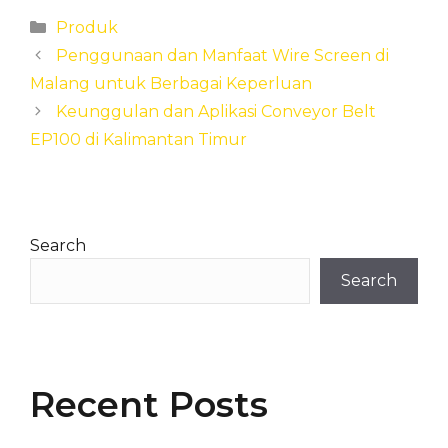
Categories
Produk
Penggunaan dan Manfaat Wire Screen di
Malang untuk Berbagai Keperluan
Keunggulan dan Aplikasi Conveyor Belt
EP100 di Kalimantan Timur
Search
Search
Recent Posts