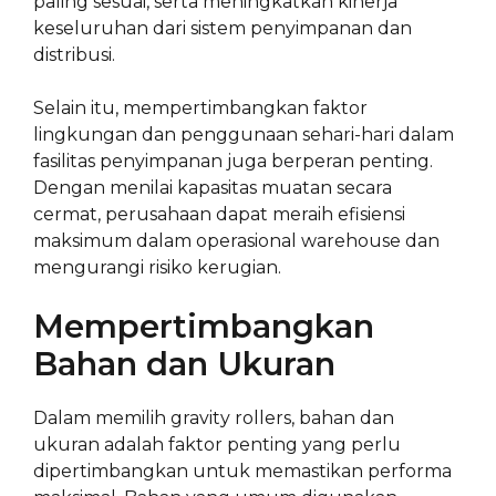
paling sesuai, serta meningkatkan kinerja
keseluruhan dari sistem penyimpanan dan
distribusi.
Selain itu, mempertimbangkan faktor
lingkungan dan penggunaan sehari-hari dalam
fasilitas penyimpanan juga berperan penting.
Dengan menilai kapasitas muatan secara
cermat, perusahaan dapat meraih efisiensi
maksimum dalam operasional warehouse dan
mengurangi risiko kerugian.
Mempertimbangkan
Bahan dan Ukuran
Dalam memilih gravity rollers, bahan dan
ukuran adalah faktor penting yang perlu
dipertimbangkan untuk memastikan performa