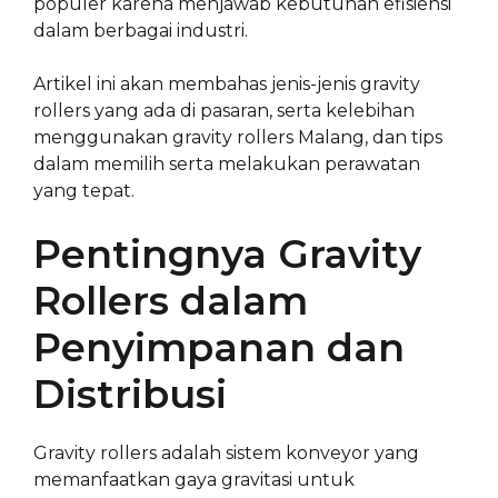
populer karena menjawab kebutuhan efisiensi
dalam berbagai industri.
Artikel ini akan membahas jenis-jenis gravity
rollers yang ada di pasaran, serta kelebihan
menggunakan gravity rollers Malang, dan tips
dalam memilih serta melakukan perawatan
yang tepat.
Pentingnya Gravity
Rollers dalam
Penyimpanan dan
Distribusi
Gravity rollers adalah sistem konveyor yang
memanfaatkan gaya gravitasi untuk