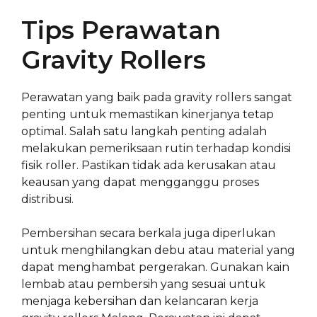
Tips Perawatan
Gravity Rollers
Perawatan yang baik pada gravity rollers sangat
penting untuk memastikan kinerjanya tetap
optimal. Salah satu langkah penting adalah
melakukan pemeriksaan rutin terhadap kondisi
fisik roller. Pastikan tidak ada kerusakan atau
keausan yang dapat mengganggu proses
distribusi.
Pembersihan secara berkala juga diperlukan
untuk menghilangkan debu atau material yang
dapat menghambat pergerakan. Gunakan kain
lembab atau pembersih yang sesuai untuk
menjaga kebersihan dan kelancaran kerja