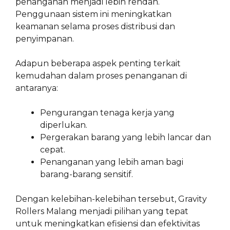
penanganan menjadi lebih rendah.
Penggunaan sistem ini meningkatkan
keamanan selama proses distribusi dan
penyimpanan.
Adapun beberapa aspek penting terkait
kemudahan dalam proses penanganan di
antaranya:
Pengurangan tenaga kerja yang
diperlukan.
Pergerakan barang yang lebih lancar dan
cepat.
Penanganan yang lebih aman bagi
barang-barang sensitif.
Dengan kelebihan-kelebihan tersebut, Gravity
Rollers Malang menjadi pilihan yang tepat
untuk meningkatkan efisiensi dan efektivitas