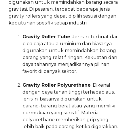
digunakan untuk memindahkan barang secara
gravitasi. Di pasaran, terdapat beberapa jenis
gravity rollers yang dapat dipilih sesuai dengan
kebutuhan spesifik setiap industri.
Gravity Roller Tube
: Jenis ini terbuat dari
pipa baja atau aluminium dan biasanya
digunakan untuk memindahkan barang-
barang yang relatif ringan. Kekuatan dan
daya tahannya menjadikannya pilihan
favorit di banyak sektor.
Gravity Roller Polyurethane
: Dikenal
dengan daya tahan tinggi terhadap aus,
jenis ini biasanya digunakan untuk
barang-barang berat atau yang memiliki
permukaan yang sensitif. Material
polyurethane memberikan grip yang
lebih baik pada barang ketika digerakkan.