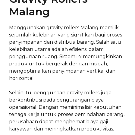
Malang
Menggunakan gravity rollers Malang memiliki
sejumlah kelebihan yang signifikan bagi proses
penyimpanan dan distribusi barang. Salah satu
kelebihan utama adalah efisiensi dalam
penggunaan ruang. Sistem ini memungkinkan
produk untuk bergerak dengan mudah,
mengoptimalkan penyimpanan vertikal dan
horizontal.
Selain itu, penggunaan gravity rollers juga
berkontribusi pada pengurangan biaya
operasional. Dengan meminimalisir kebutuhan
tenaga kerja untuk proses pemindahan barang,
perusahaan dapat menghemat biaya gaji
karyawan dan meningkatkan produktivitas.