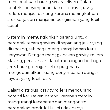
memindahkan barang secara efisien. Dalam
konteks penyimpanan dan distribusi, gravity
rollers menjadi penting karena meningkatkan
alur kerja dan menjamin pengiriman yang lebih
cepat.
Sistem ini memungkinkan barang untuk
bergerak secara gravitasi di sepanjang jalur yang
dirancang, sehingga mengurangi beban kerja
karyawan. Dengan menggunakan gravity rollers
Malang, perusahaan dapat menangani berbagai
jenis barang dengan lebih pragmatis,
mengoptimalkan ruang penyimpanan dengan
layout yang lebih baik.
Dalam distribusi, gravity rollers mengurangi
potensi kerusakan barang, karena sistem ini
mengurangi kecepatan dan mengontrol
pergerakan produk. Hal ini tidak hanya