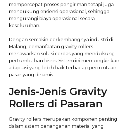
mempercepat proses pengiriman tetapi juga
mendukung efisiensi operasional, sehingga
mengurangi biaya operasional secara
keseluruhan.
Dengan semakin berkembangnya industri di
Malang, pemanfaatan gravity rollers
menawarkan solusi cerdas yang mendukung
pertumbuhan bisnis. Sistem ini memungkinkan
adaptasi yang lebih baik terhadap permintaan
pasar yang dinamis.
Jenis-Jenis Gravity
Rollers di Pasaran
Gravity rollers merupakan komponen penting
dalam sistem penanganan material yang