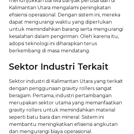
menunjukkan bahwa banyak perusahaan di
Kalimantan Utara mengalami peningkatan
efisiensi operasional. Dengan sistem ini, mereka
dapat mengurangi waktu yang diperlukan
untuk memindahkan barang serta mengurangi
kesalahan dalam pengiriman. Oleh karena itu,
adopsi teknologi ini diharapkan terus
berkembang di masa mendatang.
Sektor Industri Terkait
Sektor industri di Kalimantan Utara yang terkait
dengan penggunaan gravity rollers sangat
beragam. Pertama, industri pertambangan
merupakan sektor utama yang memanfaatkan
gravity rollers untuk memindahkan material
seperti batu bara dan mineral. Sistem ini
membantu meningkatkan efisiensi angkutan
dan mengurangi biaya operasional.