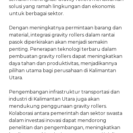
solusi yang ramah lingkungan dan ekonomis
untuk berbagai sektor.
Dengan meningkatnya permintaan barang dan
material, integrasi gravity rollers dalam rantai
pasok diperkirakan akan menjadi semakin
penting. Penerapan teknologi terbaru dalam
pembuatan gravity rollers dapat meningkatkan
daya tahan dan produktivitas, menjadikannya
pilihan utama bagi perusahaan di Kalimantan
Utara.
Pengembangan infrastruktur transportasi dan
industri di Kalimantan Utara juga akan
mendukung penggunaan gravity rollers.
Kolaborasi antara pemerintah dan sektor swasta
dalam investasi inovasi dapat mendorong
penelitian dan pengembangan, meningkatkan