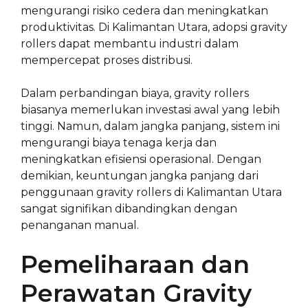
mengurangi risiko cedera dan meningkatkan
produktivitas. Di Kalimantan Utara, adopsi gravity
rollers dapat membantu industri dalam
mempercepat proses distribusi.
Dalam perbandingan biaya, gravity rollers
biasanya memerlukan investasi awal yang lebih
tinggi. Namun, dalam jangka panjang, sistem ini
mengurangi biaya tenaga kerja dan
meningkatkan efisiensi operasional. Dengan
demikian, keuntungan jangka panjang dari
penggunaan gravity rollers di Kalimantan Utara
sangat signifikan dibandingkan dengan
penanganan manual.
Pemeliharaan dan
Perawatan Gravity