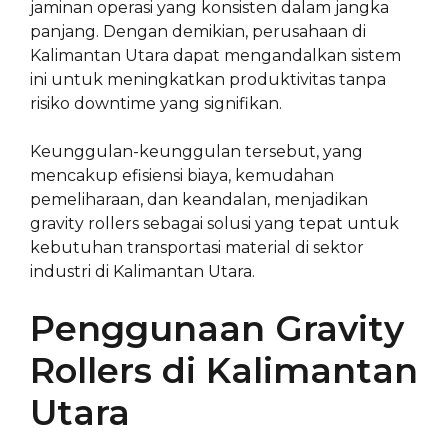
jaminan operasi yang konsisten dalam jangka
panjang. Dengan demikian, perusahaan di
Kalimantan Utara dapat mengandalkan sistem
ini untuk meningkatkan produktivitas tanpa
risiko downtime yang signifikan.
Keunggulan-keunggulan tersebut, yang
mencakup efisiensi biaya, kemudahan
pemeliharaan, dan keandalan, menjadikan
gravity rollers sebagai solusi yang tepat untuk
kebutuhan transportasi material di sektor
industri di Kalimantan Utara.
Penggunaan Gravity
Rollers di Kalimantan
Utara