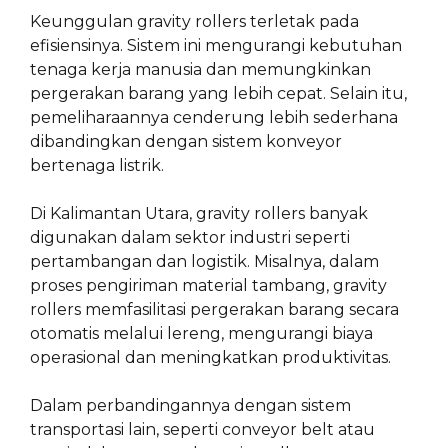
Keunggulan gravity rollers terletak pada
efisiensinya. Sistem ini mengurangi kebutuhan
tenaga kerja manusia dan memungkinkan
pergerakan barang yang lebih cepat. Selain itu,
pemeliharaannya cenderung lebih sederhana
dibandingkan dengan sistem konveyor
bertenaga listrik.
Di Kalimantan Utara, gravity rollers banyak
digunakan dalam sektor industri seperti
pertambangan dan logistik. Misalnya, dalam
proses pengiriman material tambang, gravity
rollers memfasilitasi pergerakan barang secara
otomatis melalui lereng, mengurangi biaya
operasional dan meningkatkan produktivitas.
Dalam perbandingannya dengan sistem
transportasi lain, seperti conveyor belt atau