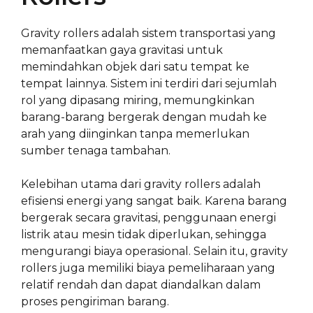
Gravity rollers adalah sistem transportasi yang
memanfaatkan gaya gravitasi untuk
memindahkan objek dari satu tempat ke
tempat lainnya. Sistem ini terdiri dari sejumlah
rol yang dipasang miring, memungkinkan
barang-barang bergerak dengan mudah ke
arah yang diinginkan tanpa memerlukan
sumber tenaga tambahan.
Kelebihan utama dari gravity rollers adalah
efisiensi energi yang sangat baik. Karena barang
bergerak secara gravitasi, penggunaan energi
listrik atau mesin tidak diperlukan, sehingga
mengurangi biaya operasional. Selain itu, gravity
rollers juga memiliki biaya pemeliharaan yang
relatif rendah dan dapat diandalkan dalam
proses pengiriman barang.