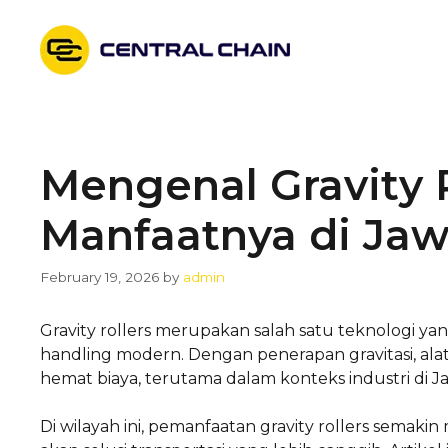
Skip
to
content
Mengenal Gravity 
Manfaatnya di Jaw
February 19, 2026
by
admin
Gravity rollers merupakan salah satu teknologi y
handling modern. Dengan penerapan gravitasi, alat 
hemat biaya, terutama dalam konteks industri di J
Di wilayah ini, pemanfaatan gravity rollers sema