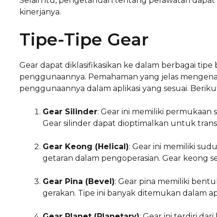
Selain itu, pengetahuan tentang perawatan dap
kinerjanya.
Tipe-Tipe Gear
Gear dapat diklasifikasikan ke dalam berbagai tipe 
penggunaannya. Pemahaman yang jelas mengenai 
penggunaannya dalam aplikasi yang sesuai. Berik
Gear Silinder
: Gear ini memiliki permukaan 
Gear silinder dapat dioptimalkan untuk transm
Gear Keong (Helical)
: Gear ini memiliki su
getaran dalam pengoperasian. Gear keong se
Gear Pina (Bevel)
: Gear pina memiliki ben
gerakan. Tipe ini banyak ditemukan dalam ap
Gear Planet (Planetary)
: Gear ini terdiri d