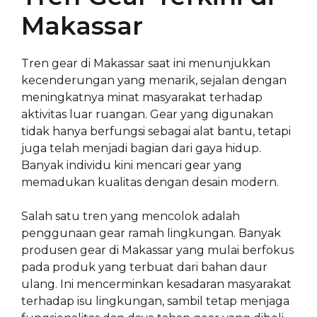
Makassar
Tren gear di Makassar saat ini menunjukkan
kecenderungan yang menarik, sejalan dengan
meningkatnya minat masyarakat terhadap
aktivitas luar ruangan. Gear yang digunakan
tidak hanya berfungsi sebagai alat bantu, tetapi
juga telah menjadi bagian dari gaya hidup.
Banyak individu kini mencari gear yang
memadukan kualitas dengan desain modern.
Salah satu tren yang mencolok adalah
penggunaan gear ramah lingkungan. Banyak
produsen gear di Makassar yang mulai berfokus
pada produk yang terbuat dari bahan daur
ulang. Ini mencerminkan kesadaran masyarakat
terhadap isu lingkungan, sambil tetap menjaga