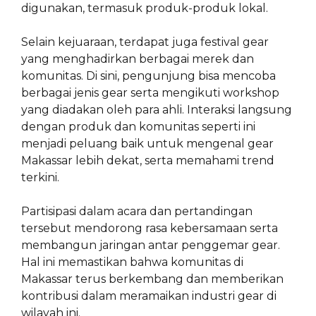
digunakan, termasuk produk-produk lokal.
Selain kejuaraan, terdapat juga festival gear
yang menghadirkan berbagai merek dan
komunitas. Di sini, pengunjung bisa mencoba
berbagai jenis gear serta mengikuti workshop
yang diadakan oleh para ahli. Interaksi langsung
dengan produk dan komunitas seperti ini
menjadi peluang baik untuk mengenal gear
Makassar lebih dekat, serta memahami trend
terkini.
Partisipasi dalam acara dan pertandingan
tersebut mendorong rasa kebersamaan serta
membangun jaringan antar penggemar gear.
Hal ini memastikan bahwa komunitas di
Makassar terus berkembang dan memberikan
kontribusi dalam meramaikan industri gear di
wilayah ini.