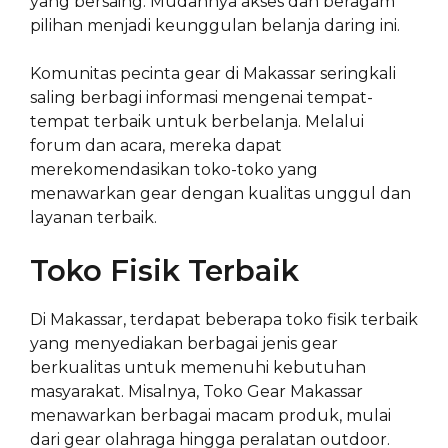
yang bersaing. Mudahnya akses dan beragam
pilihan menjadi keunggulan belanja daring ini.
Komunitas pecinta gear di Makassar seringkali
saling berbagi informasi mengenai tempat-
tempat terbaik untuk berbelanja. Melalui
forum dan acara, mereka dapat
merekomendasikan toko-toko yang
menawarkan gear dengan kualitas unggul dan
layanan terbaik.
Toko Fisik Terbaik
Di Makassar, terdapat beberapa toko fisik terbaik
yang menyediakan berbagai jenis gear
berkualitas untuk memenuhi kebutuhan
masyarakat. Misalnya, Toko Gear Makassar
menawarkan berbagai macam produk, mulai
dari gear olahraga hingga peralatan outdoor.