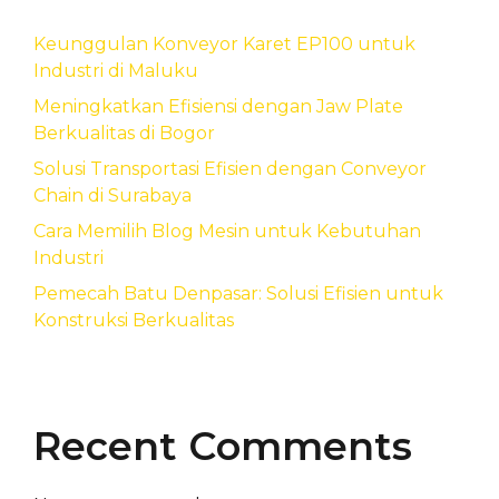
Keunggulan Konveyor Karet EP100 untuk
Industri di Maluku
Meningkatkan Efisiensi dengan Jaw Plate
Berkualitas di Bogor
Solusi Transportasi Efisien dengan Conveyor
Chain di Surabaya
Cara Memilih Blog Mesin untuk Kebutuhan
Industri
Pemecah Batu Denpasar: Solusi Efisien untuk
Konstruksi Berkualitas
Recent Comments