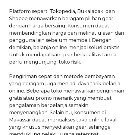
Platform seperti Tokopedia, Bukalapak, dan
Shopee menawarkan beragam pilihan gear
dengan harga bersaing. Konsumen dapat
membandingkan harga dan melihat ulasan dari
pengguna lain sebelum membeli. Dengan
demikian, belanja online menjadi solusi praktis
untuk mendapatkan gear berkualitas tanpa
perlu mengunjungi toko fisik.
Pengiriman cepat dan metode pembayaran
yang beragam juga menjadi daya tarik belanja
online. Beberapa toko menawarkan pengiriman
gratis atau promo menarik yang membuat
pengalaman berbelanja semakin
menyenangkan. Selain itu, konsumen di
Makassar dapat mengakses toko online lokal
yang khusus menyediakan gear, sehingga
mendukung pelaku usaha setempat.