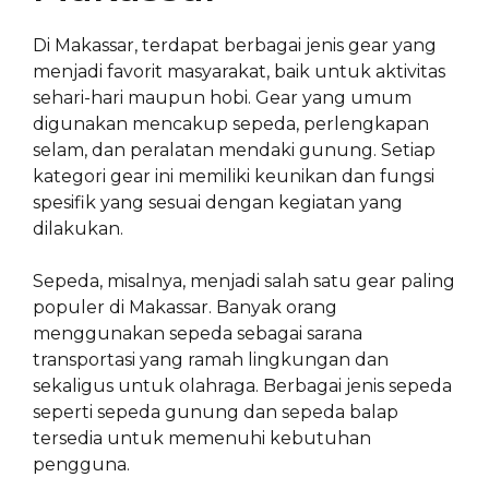
Di Makassar, terdapat berbagai jenis gear yang
menjadi favorit masyarakat, baik untuk aktivitas
sehari-hari maupun hobi. Gear yang umum
digunakan mencakup sepeda, perlengkapan
selam, dan peralatan mendaki gunung. Setiap
kategori gear ini memiliki keunikan dan fungsi
spesifik yang sesuai dengan kegiatan yang
dilakukan.
Sepeda, misalnya, menjadi salah satu gear paling
populer di Makassar. Banyak orang
menggunakan sepeda sebagai sarana
transportasi yang ramah lingkungan dan
sekaligus untuk olahraga. Berbagai jenis sepeda
seperti sepeda gunung dan sepeda balap
tersedia untuk memenuhi kebutuhan
pengguna.