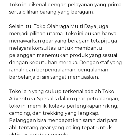
Toko ini dikenal dengan pelayanan yang prima
serta pilihan barang yang beragam.
Selain itu, Toko Olahraga Multi Daya juga
menjadi pilihan utama. Toko ini bukan hanya
menawarkan gear yang beragam tetapi juga
melayani konsultasi untuk membantu
pelanggan menemukan produk yang sesuai
dengan kebutuhan mereka. Dengan staf yang
ramah dan berpengalaman, pengalaman
berbelanja di sini sangat memuaskan.
Toko lain yang cukup terkenal adalah Toko
Adventura. Spesialis dalam gear petualangan,
toko ini memiliki koleksi perlengkapan hiking,
camping, dan trekking yang lengkap.
Pelanggan bisa mendapatkan saran dari para
ahli tentang gear yang paling tepat untuk
aktivitas outdoor mereka.