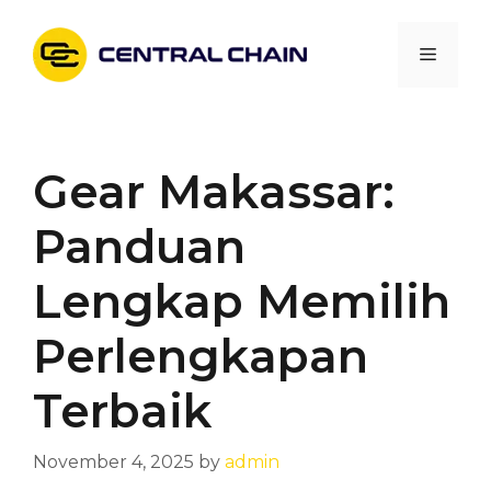
Skip
to
Menu
content
Gear Makassar:
Panduan
Lengkap Memilih
Perlengkapan
Terbaik
November 4, 2025
by
admin