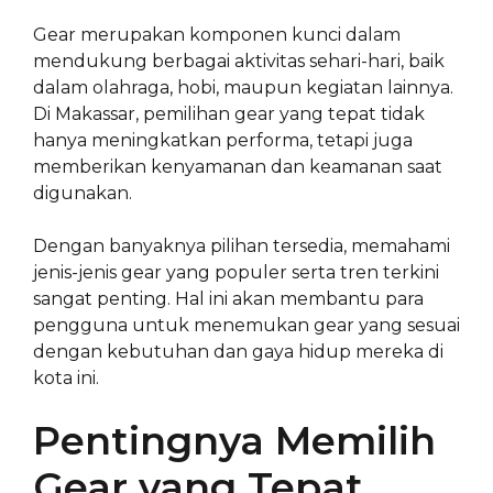
Gear merupakan komponen kunci dalam
mendukung berbagai aktivitas sehari-hari, baik
dalam olahraga, hobi, maupun kegiatan lainnya.
Di Makassar, pemilihan gear yang tepat tidak
hanya meningkatkan performa, tetapi juga
memberikan kenyamanan dan keamanan saat
digunakan.
Dengan banyaknya pilihan tersedia, memahami
jenis-jenis gear yang populer serta tren terkini
sangat penting. Hal ini akan membantu para
pengguna untuk menemukan gear yang sesuai
dengan kebutuhan dan gaya hidup mereka di
kota ini.
Pentingnya Memilih
Gear yang Tepat