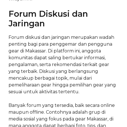
Forum Diskusi dan
Jaringan
Forum diskusi dan jaringan merupakan wadah
penting bagi para penggemar dan pengguna
gear di Makassar. Di platform ini, anggota
komunitas dapat saling bertukar informasi,
pengalaman, serta rekomendasi terkait gear
yang terbaik. Diskusi yang berlangsung
mencakup berbagai topik, mulai dari
pemeliharaan gear hingga pemilihan gear yang
sesuai untuk aktivitas tertentu.
Banyak forum yang tersedia, baik secara online
maupun offline. Contohnya adalah grup di
media sosial yang fokus pada gear Makassar, di
mana anggota dapat berbagi foto, tips, dan