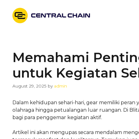
Skip
to
content
Memahami Pentingn
untuk Kegiatan Seh
August 29, 2025
by
admin
Dalam kehidupan sehari-hari, gear memiliki peran 
olahraga hingga petualangan luar ruangan. Di Bl
bagi para penggemar kegiatan aktif.
Artikel ini akan mengupas secara mendalam mengenai