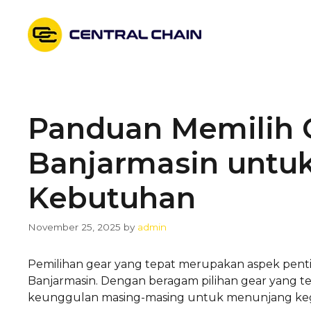
Skip
to
content
Panduan Memilih G
Banjarmasin untu
Kebutuhan
November 25, 2025
by
admin
Pemilihan gear yang tepat merupakan aspek pentin
Banjarmasin. Dengan beragam pilihan gear yang t
keunggulan masing-masing untuk menunjang kegi