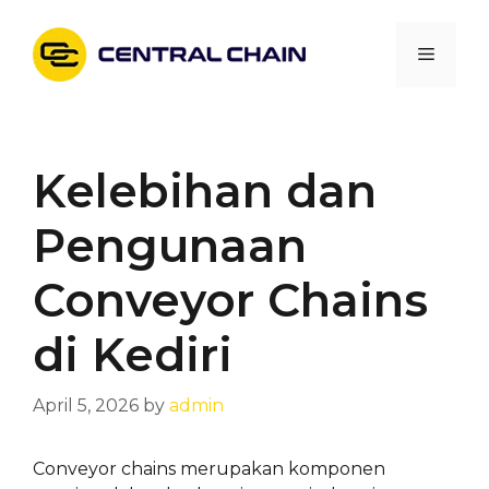
Skip
to
Menu
content
Kelebihan dan
Pengunaan
Conveyor Chains
di Kediri
April 5, 2026
by
admin
Conveyor chains merupakan komponen