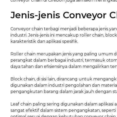
conveyor chain di Cirebon juga semakin meningk
Jenis-jenis Conveyor 
Conveyor chain terbagi menjadi beberapa jenis 
industri. Jenis-jenis ini mencakup roller chain, blo
karakteristik dan aplikasi spesifik.
Roller chain merupakan jenis yang paling umum
perangkat dalam berbagai industri, termasuk otomo
daya tahan dan efisiensinya dalam mengalirkan te
Block chain, di sisi lain, dirancang untuk mengan
digunakan dalam industri pengolahan dan materi
pengangkutan barang dalam jarak jauh dengan sta
Leaf chain paling sering digunakan dalam aplikasi 
sangat efektif dalam sistem pengangkatan, seperti
optimal sesuai dengan kebutuhan conveyor chain C