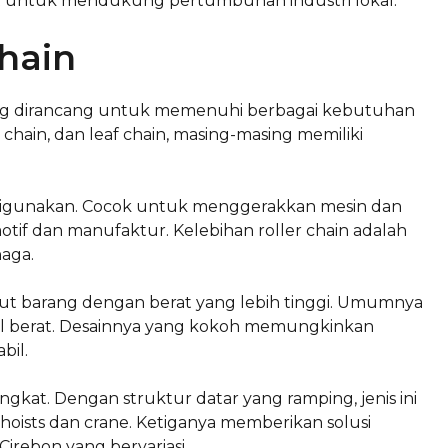
at untuk mendukung pertumbuhan industri lokal.
Chain
yang dirancang untuk memenuhi berbagai kebutuhan
ck chain, dan leaf chain, masing-masing memiliki
 digunakan. Cocok untuk menggerakkan mesin dan
tif dan manufaktur. Kelebihan roller chain adalah
naga.
gkut barang dengan berat yang lebih tinggi. Umumnya
al berat. Desainnya yang kokoh memungkinkan
bil.
angkat. Dengan struktur datar yang ramping, jenis ini
 hoists dan crane. Ketiganya memberikan solusi
irebon yang bervariasi.