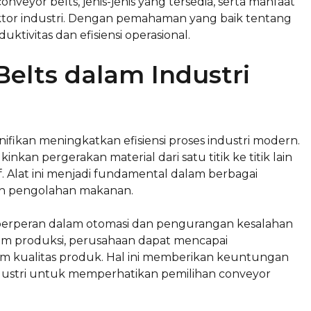
nveyor belts, jenis-jenis yang tersedia, serta manfaat
ktor industri. Dengan pemahaman yang baik tentang
ktivitas dan efisiensi operasional.
elts dalam Industri
nifikan meningkatkan efisiensi proses industri modern.
an pergerakan material dari satu titik ke titik lain
. Alat ini menjadi fundamental dalam berbagai
an pengolahan makanan.
ga berperan dalam otomasi dan pengurangan kesalahan
em produksi, perusahaan dapat mencapai
alam kualitas produk. Hal ini memberikan keuntungan
industri untuk memperhatikan pemilihan conveyor