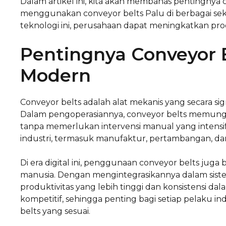
Dalam artikel ini, kita akan membahas pentingnya co
menggunakan conveyor belts Palu di berbagai se
teknologi ini, perusahaan dapat meningkatkan produ
Pentingnya Conveyor B
Modern
Conveyor belts adalah alat mekanis yang secara sig
Dalam pengoperasiannya, conveyor belts memungkink
tanpa memerlukan intervensi manual yang intensif
industri, termasuk manufaktur, pertambangan, d
Di era digital ini, penggunaan conveyor belts ju
manusia. Dengan mengintegrasikannya dalam sist
produktivitas yang lebih tinggi dan konsistensi d
kompetitif, sehingga penting bagi setiap pelaku 
belts yang sesuai.