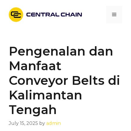
Skip
to
Menu
content
Pengenalan dan
Manfaat
Conveyor Belts di
Kalimantan
Tengah
July 15, 2025
by
admin