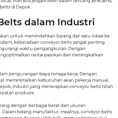
as. Mari kita jelajahi lebih dalam tentang jenis-jenis,
elts di Depok.
elts dalam Industri
akan untuk memindahkan barang dari satu lokasi ke
 modern, keberadaan conveyor belts sangat penting
mengurangi waktu pengangkutan. Dengan
engoptimalkan rantai pasokan dan meningkatkan
alam pengurangan biaya tenaga kerja. Dengan
pat meminimalkan kebutuhan akan pekerja manual,
Depok, industri yang menerapkan conveyor belts telah
epatan produksi.
rang dengan berbagai berat dan ukuran
 Dalam bidang manufaktur, misalnya, conveyor belts