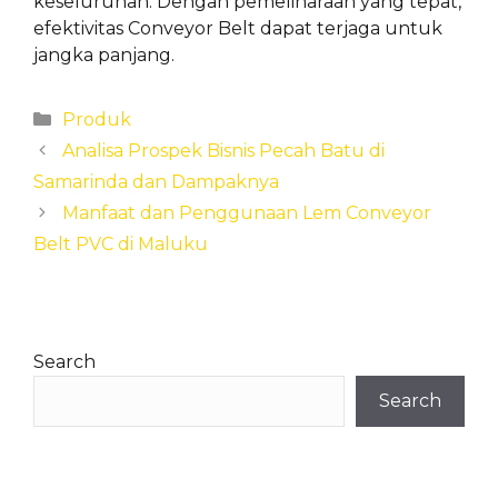
keseluruhan. Dengan pemeliharaan yang tepat,
efektivitas Conveyor Belt dapat terjaga untuk
jangka panjang.
Categories
Produk
Analisa Prospek Bisnis Pecah Batu di
Samarinda dan Dampaknya
Manfaat dan Penggunaan Lem Conveyor
Belt PVC di Maluku
Search
Search