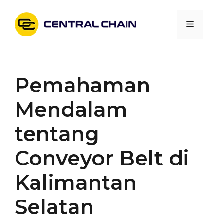
Skip
to
Menu
content
Pemahaman
Mendalam
tentang
Conveyor Belt di
Kalimantan
Selatan