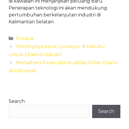
di kawasan ini menjanjikan peluang baru.
Penerapan teknologi ini akan mendukung
pertumbuhan berkelanjutan industri di
Kalimantan Selatan.
Categories
Produk
Pentingnya Karet Conveyor di Maluku
untuk Efisiensi Industri
Memahami Peran dan Kualitas Roller Chains
di Indonesia
Search
Search