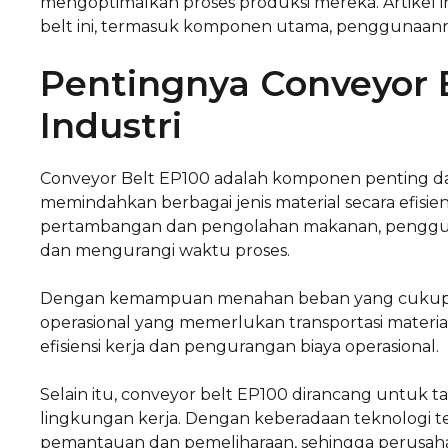
mengoptimalkan proses produksi mereka. Artikel 
belt ini, termasuk komponen utama, penggunaanny
Pentingnya Conveyor 
Industri
Conveyor Belt EP100 adalah komponen penting da
memindahkan berbagai jenis material secara efisien
pertambangan dan pengolahan makanan, pengguna
dan mengurangi waktu proses.
Dengan kemampuan menahan beban yang cukup b
operasional yang memerlukan transportasi material
efisiensi kerja dan pengurangan biaya operasional.
Selain itu, conveyor belt EP100 dirancang untuk 
lingkungan kerja. Dengan keberadaan teknologi 
pemantauan dan pemeliharaan, sehingga perusah