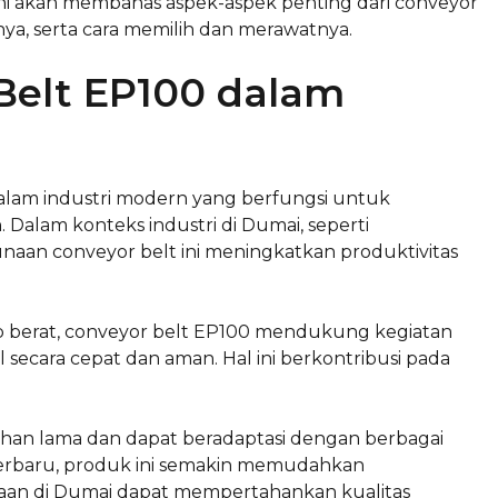
ini akan membahas aspek-aspek penting dari conveyor
a, serta cara memilih dan merawatnya.
Belt EP100 dalam
lam industri modern yang berfungsi untuk
. Dalam konteks industri di Dumai, seperti
an conveyor belt ini meningkatkan produktivitas
erat, conveyor belt EP100 mendukung kegiatan
 secara cepat dan aman. Hal ini berkontribusi pada
tahan lama dan dapat beradaptasi dengan berbagai
terbaru, produk ini semakin memudahkan
aan di Dumai dapat mempertahankan kualitas