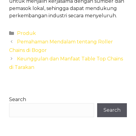
untuk menjalin kerjasama dengan sumber dan
pemasok lokal, sehingga dapat mendukung
perkembangan industri secara menyeluruh.
Categories
Produk
Pemahaman Mendalam tentang Roller
Chains di Bogor
Keunggulan dan Manfaat Table Top Chains
di Tarakan
Search
Search